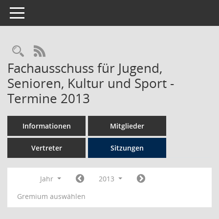
Toggle navigation
Rechercheauswahl
RSS-Feed
Fachausschuss für Jugend,
Senioren, Kultur und Sport -
Termine 2013
Informationen
Mitglieder
Vertreter
Sitzungen
Jahr
2013
Gremium auswählen