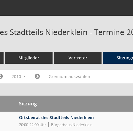
es Stadtteils Niederklein - Termine 
Mitglieder
Vertreter
Sitzung
2010
Gremium auswählen
Sitzung
Ortsbeirat des Stadtteils Niederklein
20:00-22:00 Uhr
Bürgerhaus Niederklein