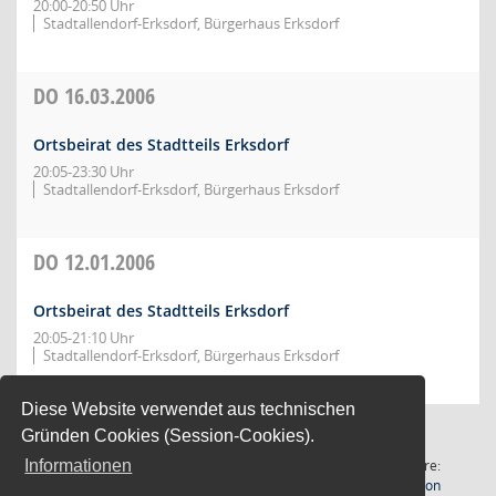
20:00-20:50 Uhr
Stadtallendorf-Erksdorf, Bürgerhaus Erksdorf
DO
16.03.2006
Ortsbeirat des Stadtteils Erksdorf
20:05-23:30 Uhr
Stadtallendorf-Erksdorf, Bürgerhaus Erksdorf
DO
12.01.2006
Ortsbeirat des Stadtteils Erksdorf
20:05-21:10 Uhr
Stadtallendorf-Erksdorf, Bürgerhaus Erksdorf
Diese Website verwendet aus technischen
Gründen Cookies (Session-Cookies).
8 Sätze
Software:
Informationen
(Wird in
Letzte Änderung: 07.08.2026
Sitzungsdienst
Session