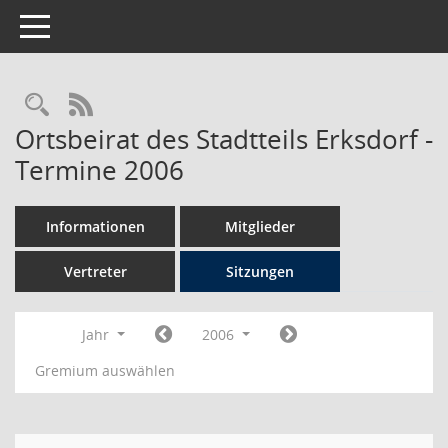
Toggle navigation
Rechercheauswahl
RSS-Feed
Ortsbeirat des Stadtteils Erksdorf -
Termine 2006
Informationen
Mitglieder
Vertreter
Sitzungen
Jahr
2006
Gremium auswählen