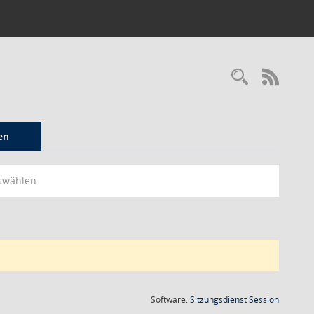
Recherc
RSS-
en
swählen
(Wird in
Software:
Sitzungsdienst
Session