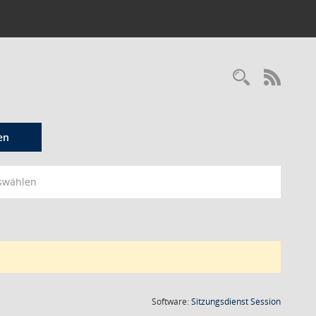
Recherc
RSS-
en
swählen
(Wird in
Software:
Sitzungsdienst
Session