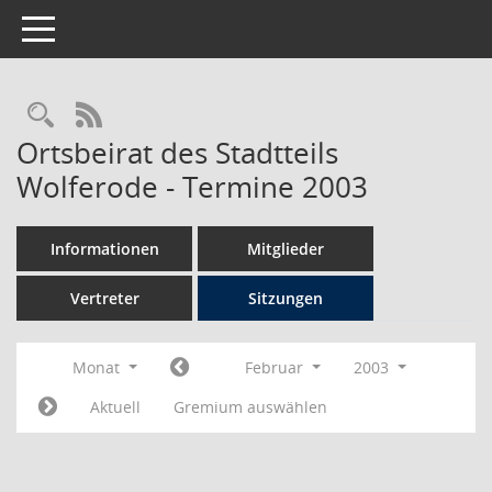
Toggle navigation
Rechercheauswahl
RSS-Feed
Ortsbeirat des Stadtteils
Wolferode - Termine 2003
Informationen
Mitglieder
Vertreter
Sitzungen
Monat
Februar
2003
Aktuell
Gremium auswählen