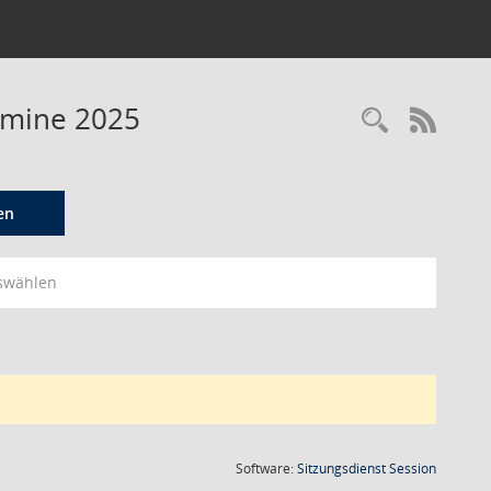
ermine 2025
Recherc
RSS-
en
swählen
(Wird in
Software:
Sitzungsdienst
Session