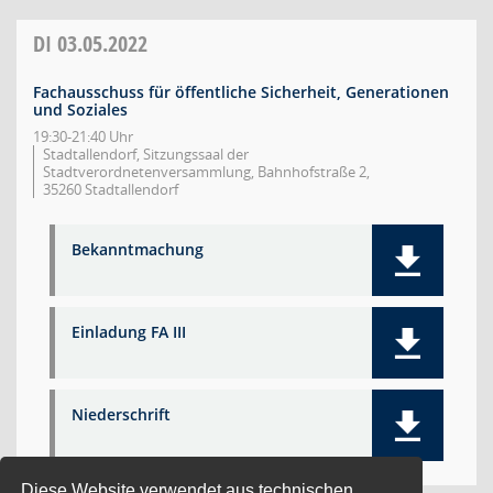
DI
03.05.2022
Fachausschuss für öffentliche Sicherheit, Generationen
und Soziales
19:30-21:40 Uhr
Stadtallendorf, Sitzungssaal der
Stadtverordnetenversammlung, Bahnhofstraße 2,
35260 Stadtallendorf
Bekanntmachung
Einladung FA III
Niederschrift
Diese Website verwendet aus technischen