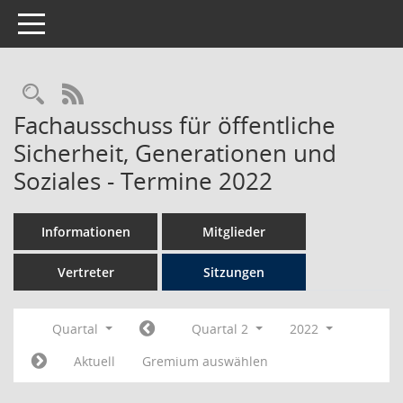
Toggle navigation
Rechercheauswahl
RSS-Feed
Fachausschuss für öffentliche
Sicherheit, Generationen und
Soziales - Termine 2022
Informationen
Mitglieder
Vertreter
Sitzungen
Quartal
Quartal 2
2022
Aktuell
Gremium auswählen