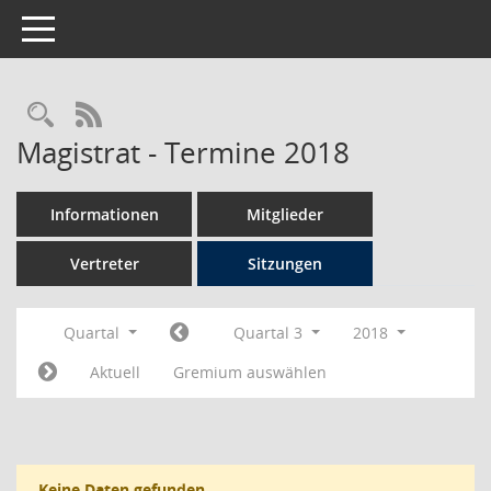
Toggle navigation
Rechercheauswahl
RSS-Feed
Magistrat - Termine 2018
Informationen
Mitglieder
Vertreter
Sitzungen
Quartal
Quartal 3
2018
Aktuell
Gremium auswählen
Keine Daten gefunden.