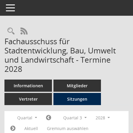
Toggle navigation
Rechercheauswahl
RSS-Feed
Fachausschuss für
Stadtentwicklung, Bau, Umwelt
und Landwirtschaft - Termine
2028
Informationen
Mitglieder
Vertreter
Sitzungen
Quartal
Quartal 3
2028
Aktuell
Gremium auswählen