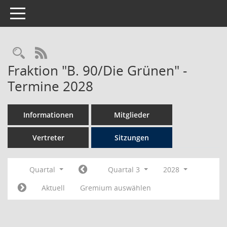
Toggle navigation
Rechercheauswahl
RSS-Feed
Fraktion "B. 90/Die Grünen" -
Termine 2028
Informationen
Mitglieder
Vertreter
Sitzungen
Quartal
Quartal 3
2028
Aktuell
Gremium auswählen