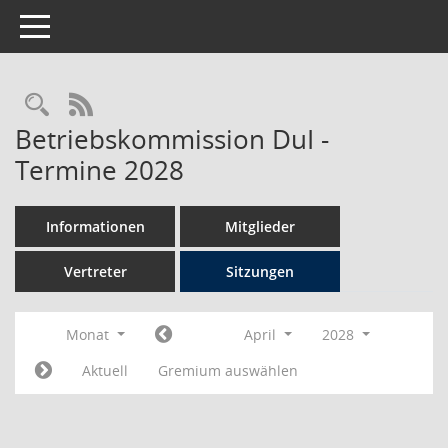
Toggle navigation
Rechercheauswahl
RSS-Feed
Betriebskommission DuI -
Termine 2028
Informationen
Mitglieder
Vertreter
Sitzungen
Monat
April
2028
Aktuell
Gremium auswählen