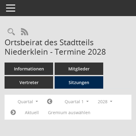
Toggle navigation
Rechercheauswahl
RSS-Feed
Ortsbeirat des Stadtteils
Niederklein - Termine 2028
Informationen
Mitglieder
Vertreter
Sitzungen
Quartal
Quartal 1
2028
Aktuell
Gremium auswählen