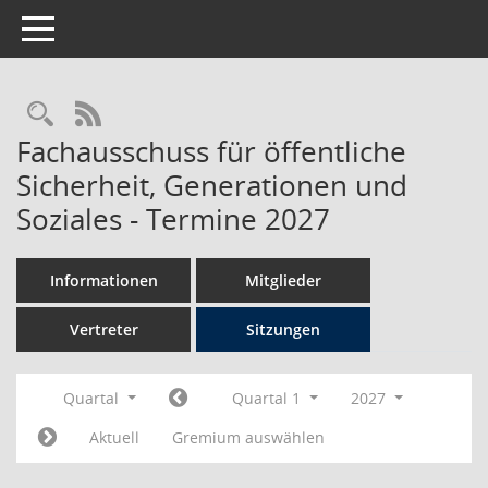
Toggle navigation
Rechercheauswahl
RSS-Feed
Fachausschuss für öffentliche
Sicherheit, Generationen und
Soziales - Termine 2027
Informationen
Mitglieder
Vertreter
Sitzungen
Quartal
Quartal 1
2027
Aktuell
Gremium auswählen