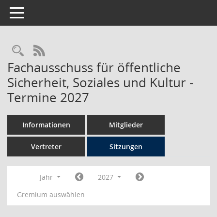
Toggle navigation
Rechercheauswahl
RSS-Feed
Fachausschuss für öffentliche
Sicherheit, Soziales und Kultur -
Termine 2027
Informationen
Mitglieder
Vertreter
Sitzungen
Jahr
2027
Gremium auswählen