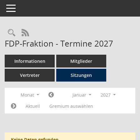
Toggle navigation
Rechercheauswahl
RSS-Feed
FDP-Fraktion - Termine 2027
Informationen
Mitglieder
Vertreter
Sitzungen
Monat
Januar
2027
Aktuell
Gremium auswählen
Keine Daten gefunden.