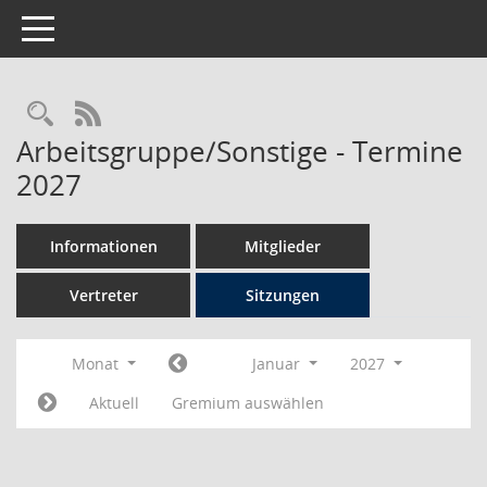
Toggle navigation
Rechercheauswahl
RSS-Feed
Arbeitsgruppe/Sonstige - Termine
2027
Informationen
Mitglieder
Vertreter
Sitzungen
Monat
Januar
2027
Aktuell
Gremium auswählen