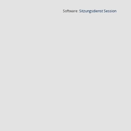
(Wird in
Software:
Sitzungsdienst
Session