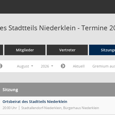
es Stadtteils Niederklein - Termine 
Mitglieder
Vertreter
Sitzung
August
2026
Aktuell
Gremium au
Sitzung
Ortsbeirat des Stadtteils Niederklein
20:00 Uhr
Stadtallendorf-Niederklein, Bürgerhaus Niederklein