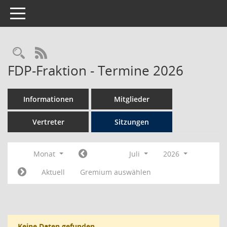
Toggle navigation
Rechercheauswahl
RSS-Feed
FDP-Fraktion - Termine 2026
Informationen
Mitglieder
Vertreter
Sitzungen
Monat
Juli
2026
Aktuell
Gremium auswählen
Keine Daten gefunden.