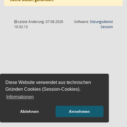
Letzte Änderung: 07.08.2026
Software:
Sitzungsdienst
(Wird in
10:32:13
Session
Diese Website verwendet aus technischen
Gründen Cookies (Session-Cookies).
Informationen
Ablehnen
Annehmen