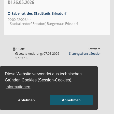
DI
26.05.2026
Ortsbeirat des Stadtteils Erksdorf
20:00-22:00 Uhr
Stadtallendorf-Erksdorf, Bürgerhaus Erksdorf
1 Satz
Software:
(Wird in
Letzte Änderung: 07.08.2026
Sitzungsdienst
Session
17:02:18
Diese Website verwendet aus technischen
Gründen Cookies (Session-Cookies).
Informationen
Ablehnen
Annehmen