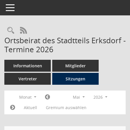
Toggle navigation
Rechercheauswahl
RSS-Feed
Ortsbeirat des Stadtteils Erksdorf -
Termine 2026
Informationen
Mitglieder
Vertreter
Sitzungen
Monat
Mai
2026
Aktuell
Gremium auswählen