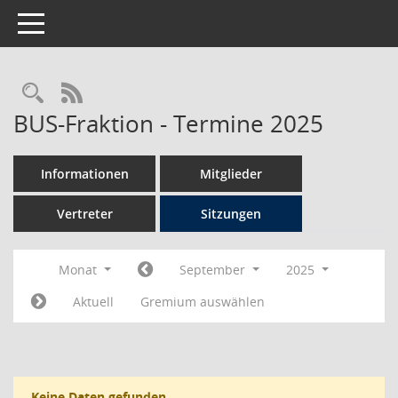
Toggle navigation
Rechercheauswahl
RSS-Feed
BUS-Fraktion - Termine 2025
Informationen
Mitglieder
Vertreter
Sitzungen
Monat
September
2025
Aktuell
Gremium auswählen
Keine Daten gefunden.