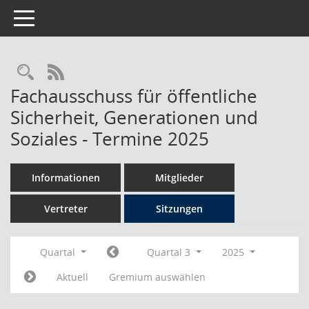
Toggle navigation
Rechercheauswahl
RSS-Feed
Fachausschuss für öffentliche
Sicherheit, Generationen und
Soziales - Termine 2025
Informationen
Mitglieder
Vertreter
Sitzungen
Quartal
Quartal 3
2025
Aktuell
Gremium auswählen