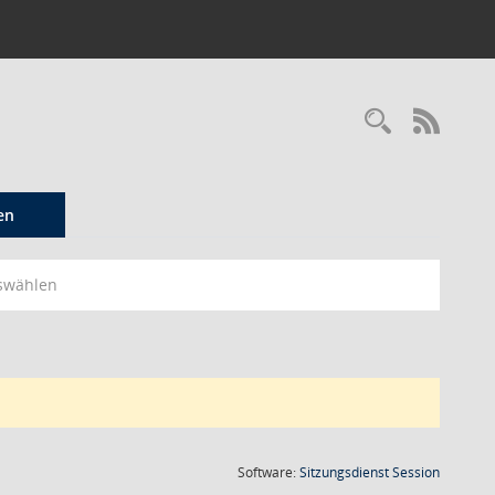
Recherc
RSS-
en
swählen
(Wird in
Software:
Sitzungsdienst
Session