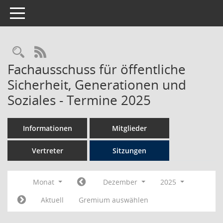
Toggle navigation
Rechercheauswahl
RSS-Feed
Fachausschuss für öffentliche
Sicherheit, Generationen und
Soziales - Termine 2025
Informationen
Mitglieder
Vertreter
Sitzungen
Monat
Dezember
2025
Aktuell
Gremium auswählen