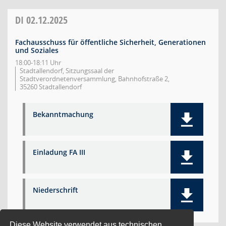
DI
02.12.2025
Fachausschuss für öffentliche Sicherheit, Generationen
und Soziales
18:00-18:11 Uhr
Stadtallendorf, Sitzungssaal der
Stadtverordnetenversammlung, Bahnhofstraße 2,
35260 Stadtallendorf
Bekanntmachung
Einladung FA III
Niederschrift
Diese Website verwendet aus technischen