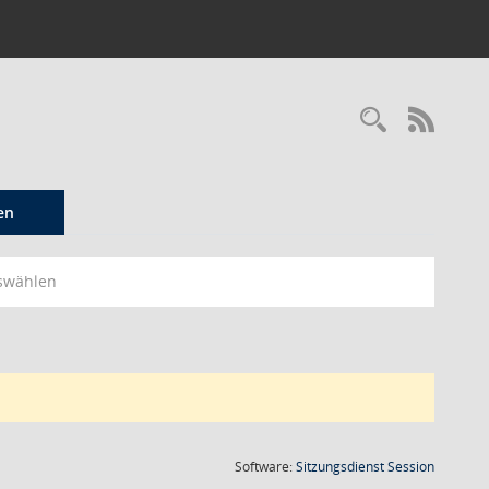
Recherc
RSS-
en
swählen
(Wird in
Software:
Sitzungsdienst
Session