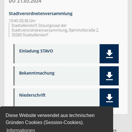
DO
21.03.2024
Stadtverordnetenversammlung
19:45-20:36 Uhr
Stadtallendorf, Sitzungssaal der
Stadtverordnetenversammlung, Bahnhofstraße 2,
35260 Stadtallendorf
Einladung STAVO
Bekanntmachung
Niederschrift
Diese Website verwendet aus technischen
Gründen Cookies (Session-Cookies).
3 Sätze
Software:
Informationen