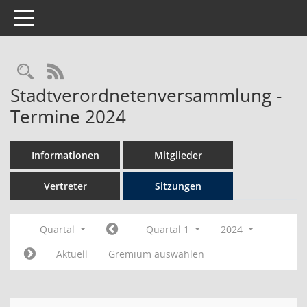
Toggle navigation
Rechercheauswahl
RSS-Feed
Stadtverordnetenversammlung -
Termine 2024
Informationen
Mitglieder
Vertreter
Sitzungen
Quartal
Quartal 1
2024
Aktuell
Gremium auswählen