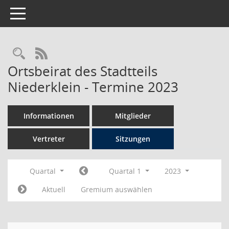
Toggle navigation
Rechercheauswahl
RSS-Feed
Ortsbeirat des Stadtteils
Niederklein - Termine 2023
Informationen
Mitglieder
Vertreter
Sitzungen
Quartal
Quartal 1
2023
Aktuell
Gremium auswählen