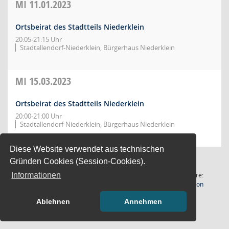
MI
11.01.2023
Ortsbeirat des Stadtteils Niederklein
20:05-21:15 Uhr
Stadtallendorf-Niederklein, Bürgerhaus Niederklein
MI
15.03.2023
Ortsbeirat des Stadtteils Niederklein
20:00-21:00 Uhr
Stadtallendorf-Niederklein, Bürgerhaus Niederklein
Diese Website verwendet aus technischen
Gründen Cookies (Session-Cookies).
2 Sätze
Software:
Informationen
(Wird in
Letzte Änderung: 06.08.2026
Sitzungsdienst
Session
21:02:21
Ablehnen
Annehmen