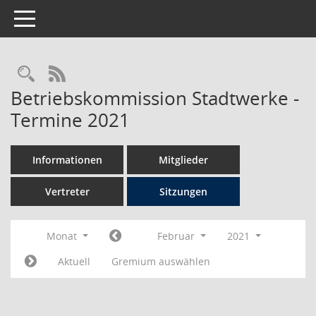
Toggle navigation
Rechercheauswahl
RSS-Feed
Betriebskommission Stadtwerke -
Termine 2021
Informationen
Mitglieder
Vertreter
Sitzungen
Monat
Februar
2021
Aktuell
Gremium auswählen