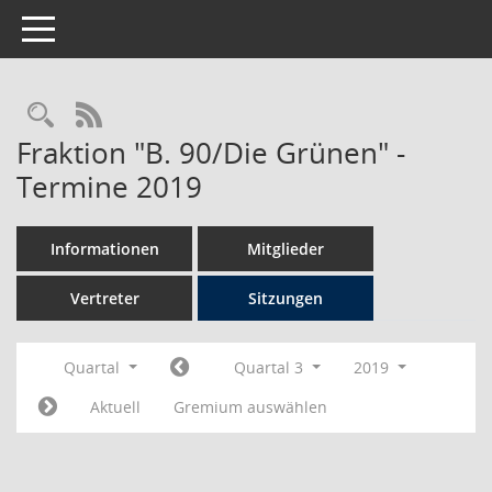
Toggle navigation
Rechercheauswahl
RSS-Feed
Fraktion "B. 90/Die Grünen" -
Termine 2019
Informationen
Mitglieder
Vertreter
Sitzungen
Quartal
Quartal 3
2019
Aktuell
Gremium auswählen