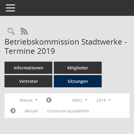
Toggle navigation
Rechercheauswahl
RSS-Feed
Betriebskommission Stadtwerke -
Termine 2019
Informationen
Mitglieder
Vertreter
Sitzungen
Monat
März
2019
Aktuell
Gremium auswählen