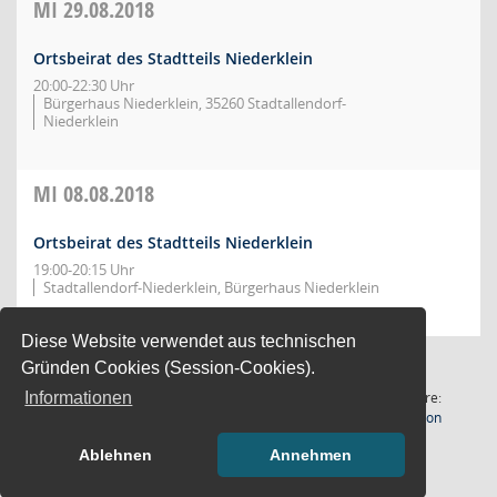
MI
29.08.2018
Ortsbeirat des Stadtteils Niederklein
20:00-22:30 Uhr
Bürgerhaus Niederklein, 35260 Stadtallendorf-
Niederklein
MI
08.08.2018
Ortsbeirat des Stadtteils Niederklein
19:00-20:15 Uhr
Stadtallendorf-Niederklein, Bürgerhaus Niederklein
Diese Website verwendet aus technischen
Gründen Cookies (Session-Cookies).
2 Sätze
Software:
Informationen
(Wird in
Letzte Änderung: 07.08.2026
Sitzungsdienst
Session
21:02:17
Ablehnen
Annehmen