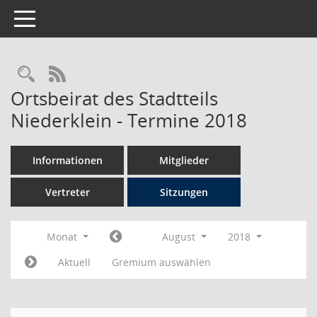
Toggle navigation
Rechercheauswahl
RSS-Feed
Ortsbeirat des Stadtteils
Niederklein - Termine 2018
Informationen
Mitglieder
Vertreter
Sitzungen
Monat
August
2018
Aktuell
Gremium auswählen