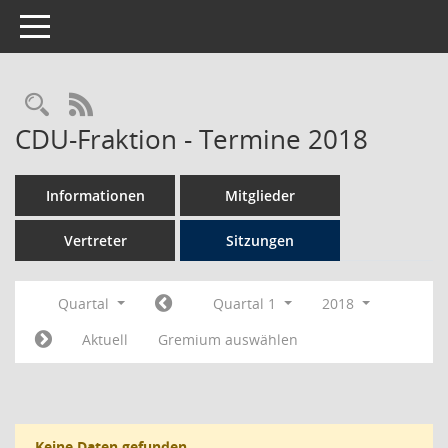
Toggle navigation
Rechercheauswahl
RSS-Feed
CDU-Fraktion - Termine 2018
Informationen
Mitglieder
Vertreter
Sitzungen
Quartal
Quartal 1
2018
Aktuell
Gremium auswählen
Keine Daten gefunden.