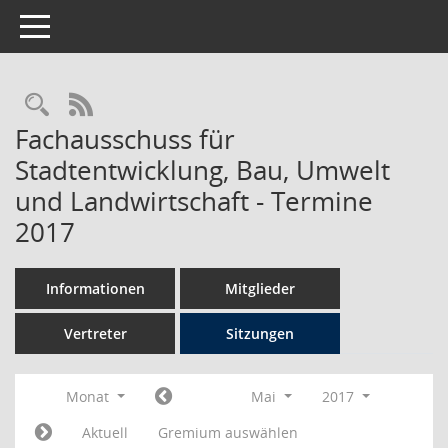
Toggle navigation
Rechercheauswahl
RSS-Feed
Fachausschuss für
Stadtentwicklung, Bau, Umwelt
und Landwirtschaft - Termine
2017
Informationen
Mitglieder
Vertreter
Sitzungen
Monat
Mai
2017
Aktuell
Gremium auswählen