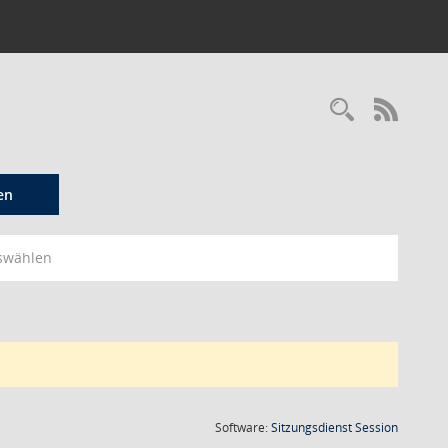
Recherc
RSS-
en
swählen
(Wird in
Software:
Sitzungsdienst
Session