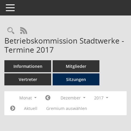
Toggle navigation
Rechercheauswahl
RSS-Feed
Betriebskommission Stadtwerke -
Termine 2017
Informationen
Mitglieder
Vertreter
Sitzungen
Monat
Dezember
2017
Aktuell
Gremium auswählen