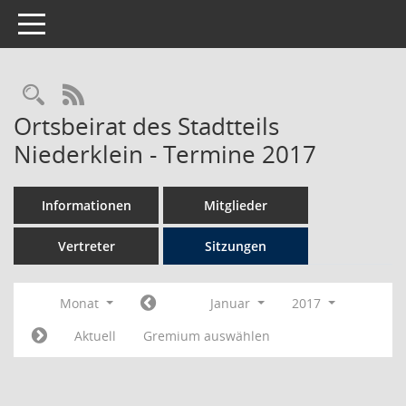
Toggle navigation
Rechercheauswahl
RSS-Feed
Ortsbeirat des Stadtteils
Niederklein - Termine 2017
Informationen
Mitglieder
Vertreter
Sitzungen
Monat
Januar
2017
Aktuell
Gremium auswählen