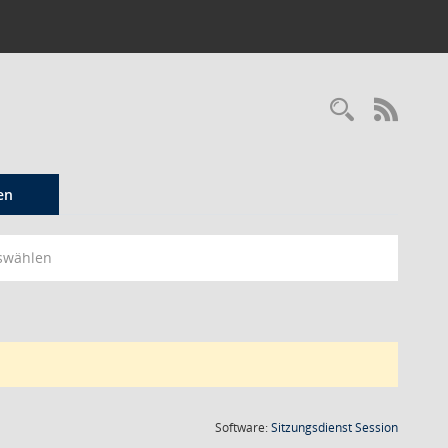
Recherc
RSS-
en
swählen
(Wird in
Software:
Sitzungsdienst
Session