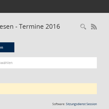
wesen - Termine 2016
Recherc
RSS-
en
swählen
(Wird in
Software:
Sitzungsdienst
Session