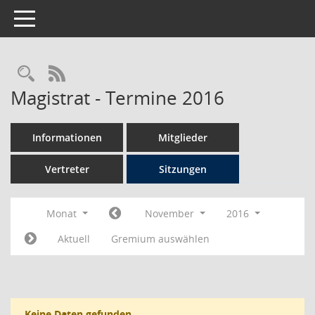
Toggle navigation
Rechercheauswahl
RSS-Feed
Magistrat - Termine 2016
Informationen
Mitglieder
Vertreter
Sitzungen
Monat
November
2016
Aktuell
Gremium auswählen
Keine Daten gefunden.