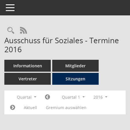
Toggle navigation
Rechercheauswahl
RSS-Feed
Ausschuss für Soziales - Termine
2016
Informationen
Mitglieder
Vertreter
Sitzungen
Quartal
Quartal 1
2016
Aktuell
Gremium auswählen