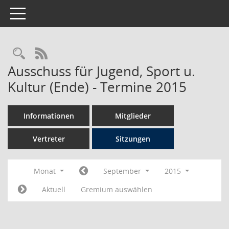
Toggle navigation
Rechercheauswahl
RSS-Feed
Ausschuss für Jugend, Sport u.
Kultur (Ende) - Termine 2015
Informationen
Mitglieder
Vertreter
Sitzungen
Monat
September
2015
Aktuell
Gremium auswählen