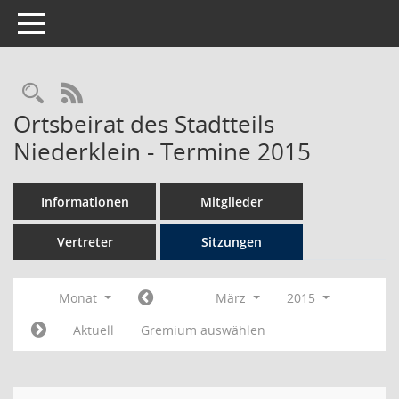
Toggle navigation
Rechercheauswahl
RSS-Feed
Ortsbeirat des Stadtteils
Niederklein - Termine 2015
Informationen
Mitglieder
Vertreter
Sitzungen
Monat
März
2015
Aktuell
Gremium auswählen