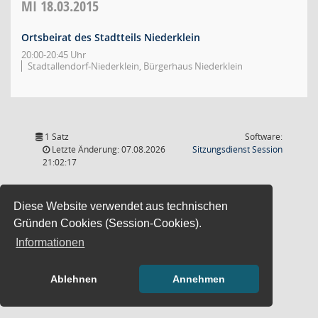
MI
18.03.2015
Ortsbeirat des Stadtteils Niederklein
20:00-20:45 Uhr
Stadtallendorf-Niederklein, Bürgerhaus Niederklein
1 Satz
Software:
(Wird in
Letzte Änderung: 07.08.2026
Sitzungsdienst
Session
21:02:17
Diese Website verwendet aus technischen
Gründen Cookies (Session-Cookies).
Informationen
Ablehnen
Annehmen