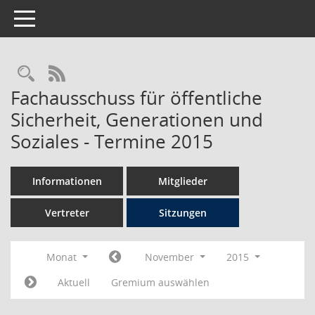
Toggle navigation
Rechercheauswahl
RSS-Feed
Fachausschuss für öffentliche
Sicherheit, Generationen und
Soziales - Termine 2015
Informationen
Mitglieder
Vertreter
Sitzungen
Monat
November
2015
Aktuell
Gremium auswählen