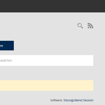
Recherc
RSS-
en
swählen
(Wird in
Software:
Sitzungsdienst
Session