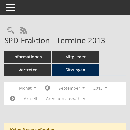
Toggle navigation
Rechercheauswahl
RSS-Feed
SPD-Fraktion - Termine 2013
Informationen
Mitglieder
Vertreter
Sitzungen
Monat
September
2013
Aktuell
Gremium auswählen
Keine Daten gefunden.