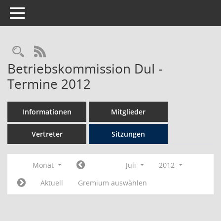
Toggle navigation
Rechercheauswahl
RSS-Feed
Betriebskommission DuI -
Termine 2012
Informationen
Mitglieder
Vertreter
Sitzungen
Monat
Juli
2012
Aktuell
Gremium auswählen