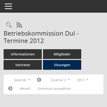
Toggle navigation
Rechercheauswahl
RSS-Feed
Betriebskommission DuI -
Termine 2012
Informationen
Mitglieder
Vertreter
Sitzungen
Quartal
Quartal 2
2012
Aktuell
Gremium auswählen