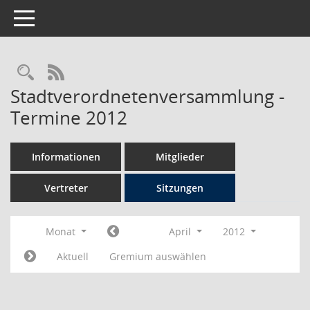
Toggle navigation
Rechercheauswahl
RSS-Feed
Stadtverordnetenversammlung -
Termine 2012
Informationen
Mitglieder
Vertreter
Sitzungen
Monat
April
2012
Aktuell
Gremium auswählen