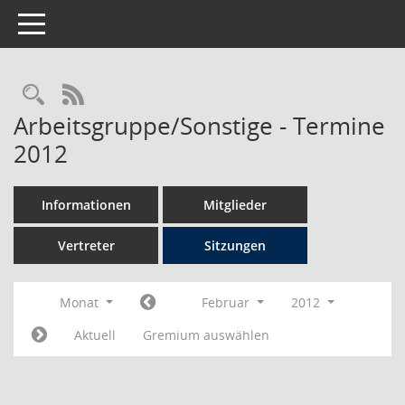
Toggle navigation
Rechercheauswahl
RSS-Feed
Arbeitsgruppe/Sonstige - Termine
2012
Informationen
Mitglieder
Vertreter
Sitzungen
Monat
Februar
2012
Aktuell
Gremium auswählen