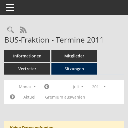
Toggle navigation
Rechercheauswahl
RSS-Feed
BUS-Fraktion - Termine 2011
Informationen
Mitglieder
Vertreter
Sitzungen
Monat
Juli
2011
Aktuell
Gremium auswählen
Keine Daten gefunden.